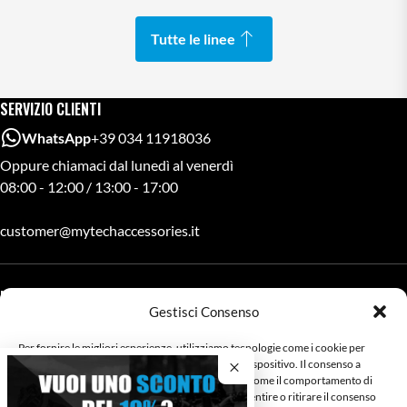
Tutte le linee
SERVIZIO CLIENTI
WhatsApp
+39 034 11918036
Oppure chiamaci dal lunedì al venerdì
08:00 - 12:00 / 13:00 - 17:00
customer@mytechaccessories.it
LINK UTILI
Gestisci Consenso
About Mytech
Rivenditori Mytech
Per fornire le migliori esperienze, utilizziamo tecnologie come i cookie per
Privacy, cookies e pagamenti
memorizzare e/o accedere alle informazioni del dispositivo. Il consenso a
queste tecnologie ci permetterà di elaborare dati come il comportamento di
navigazione o ID unici su questo sito. Non acconsentire o ritirare il consenso