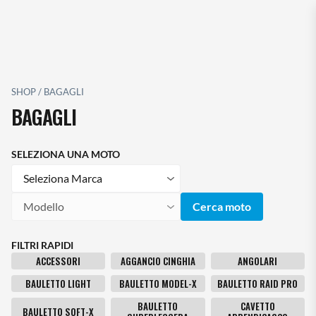
g
a
z
i
o
SHOP
/
BAGAGLI
n
BAGAGLI
e
T
o
SELEZIONA UNA MOTO
g
Marca
g
l
Modello
Cerca moto
e
FILTRI RAPIDI
ACCESSORI
AGGANCIO CINGHIA
ANGOLARI
BAULETTO LIGHT
BAULETTO MODEL-X
BAULETTO RAID PRO
BAULETTO
CAVETTO
BAULETTO SOFT-X