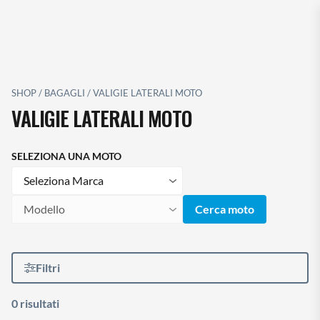
g
a
z
i
o
SHOP
/
BAGAGLI
/
VALIGIE LATERALI MOTO
n
VALIGIE LATERALI MOTO
e
T
o
SELEZIONA UNA MOTO
g
Marca
g
l
Modello
Cerca moto
e
Filtri
0 risultati