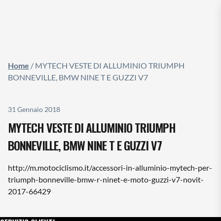
g
a
z
i
o
Home
/ MYTECH VESTE DI ALLUMINIO TRIUMPH
n
BONNEVILLE, BMW NINE T E GUZZI V7
e
T
o
31 Gennaio 2018
g
MYTECH VESTE DI ALLUMINIO TRIUMPH
g
l
BONNEVILLE, BMW NINE T E GUZZI V7
e
http://m.motociclismo.it/accessori-in-alluminio-mytech-per-
triumph-bonneville-bmw-r-ninet-e-moto-guzzi-v7-novit-
2017-66429