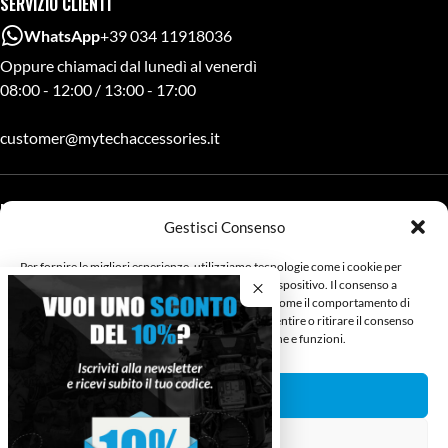
SERVIZIO CLIENTI
WhatsApp
+39 034 11918036
Oppure chiamaci dal lunedì al venerdì
08:00 - 12:00 / 13:00 - 17:00
customer@mytechaccessories.it
LINK UTILI
Gestisci Consenso
About Mytech
Rivenditori Mytech
Per fornire le migliori esperienze, utilizziamo tecnologie come i cookie per
Privacy, cookies e pagamenti
memorizzare e/o accedere alle informazioni del dispositivo. Il consenso a
queste tecnologie ci permetterà di elaborare dati come il comportamento di
navigazione o ID unici su questo sito. Non acconsentire o ritirare il consenso
può influire negativamente su alcune caratteristiche e funzioni.
METODI DI PAGAMENTO
Accetta
Nega